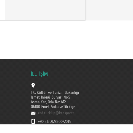
İLETİŞİM
T.C. Kültür ve Turizm Bakanlığı
İsmet İnönü Bulvarı No:5
Asma Kat, Oda No: A12
06100 Emek Ankara/Türkiye
ced.turkiye@ktb.gov.tr
+90 312 2128300/2015
Faks :+90 312 212 37 88